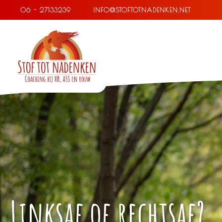
Ga
06 - 27133239
INFO@STOFTOTNADENKEN.NET
naar
inhoud
Linksaf of rechtsaf?