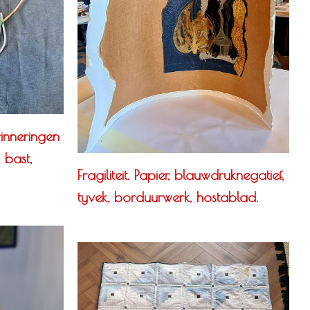
inneringen
, bast,
Fragiliteit. Papier, blauwdruknegatief,
tyvek, borduurwerk, hostablad.