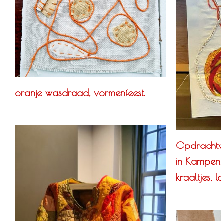
oranje wasdraad, vormenfeest.
Opdrachtw
in Kampen. 
kraaltjes, 