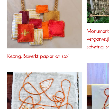
Monument
vergankelij
schering, s
Ketting. Bewerkt papier en stof.