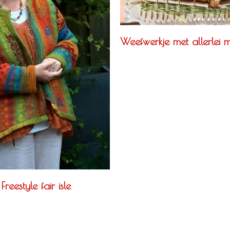
Weefwerkje met allerlei m
reestyle fair isle