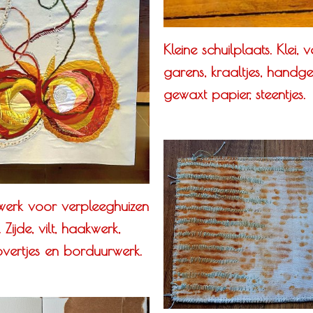
Kleine schuilplaats. Klei, ver
garens, kraaltjes, handg
gewaxt papier, steentjes.
erk voor verpleeghuizen
Zijde, vilt, haakwerk,
lovertjes en borduurwerk.