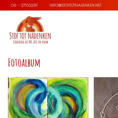
Ga
06 - 27133239
INFO@STOFTOTNADENKEN.NET
naar
inhoud
Fotoalbum