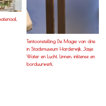
ateriaal.
Tentoonstelling De Magie van drie
in Stadsmuseum Harderwijk. Jasje
Water en Lucht. Linnen, inktense en
borduurwerk.