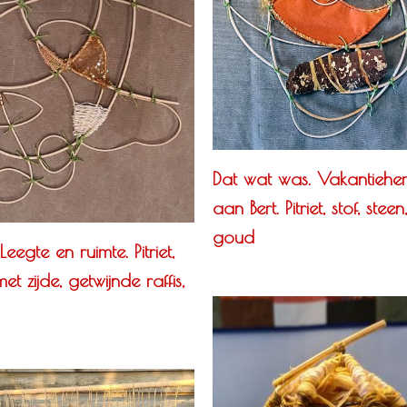
Dat wat was. Vakantieher
aan Bert. Pitriet, stof, steen
goud
Leegte en ruimte. Pitriet,
t zijde, getwijnde raffis,