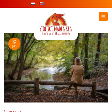
Ga
naar
inhoud
19
jun