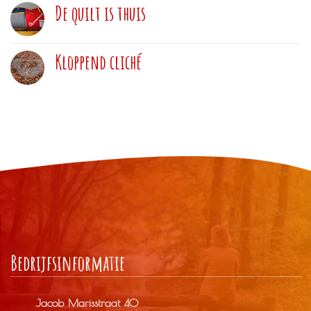
De quilt is thuis
Kloppend cliché
Bedrijfs­informatie
Jacob Marisstraat 40