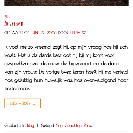
BLOG
Zo vreemd
GEPLAATST OP
JUNI 19, 2026
DOOR
HILDA_W
Ik voel me zo vreemd, zegt hij, op mijn vraag hoe hij zich
voelt. Het is de derde keer dat hij bij mij komt voor
gesprekken over de rouw die hij ervaart na de dood
van zijn vrouw. De vorige twee keren heeft hij me verteld
hoe gelukkig hun huwelijk was, hoe overweldigend haar
ziekteproces…
LEES VERDER
→
Geplaatst in
Blog
|
Getagd
Blog
,
Coaching
,
Rouw