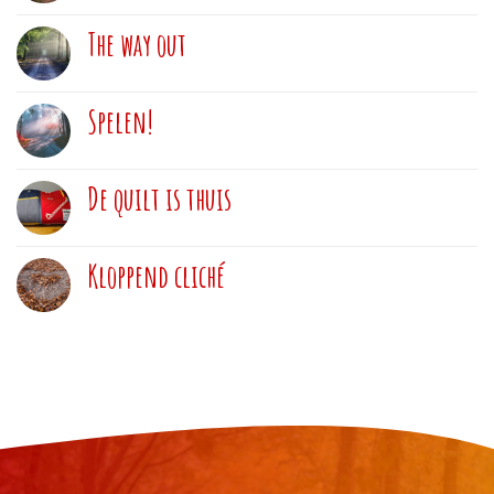
The way out
Spelen!
De quilt is thuis
Kloppend cliché