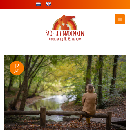
Ga
naar
inhoud
TAG ARCHIEVEN:
BLOG
19
jun